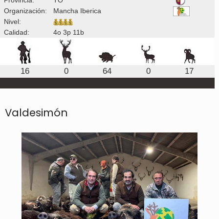
Organización:
Mancha Iberica
Nivel:
Calidad:
4o 3p 11b
16
0
64
0
17
Valdesimón