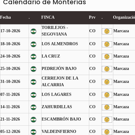
Calendario de Monterías
Fecha
.
FINCA
Prv
.
Organizaci
TORILEJOS -
17-10-2026
CO
Marcaza
SEGOVIANA
18-10-2026
LOS ALMENDROS
CO
Marcaza
24-10-2026
LA CRUZ
CO
Marcaza
25-10-2026
PEDREJÓN BAJO
CO
Marcaza
CERREJON DE LA
31-10-2026
CO
Marcaza
ALCARRIA
07-11-2026
LOS LAGARES
CO
Marcaza
14-11-2026
ZAHURDILLAS
CO
Marcaza
21-11-2026
ESCAMBRÓN BAJO
CO
Marcaza
05-12-2026
VALDEINFIERNO
CO
Marcaza