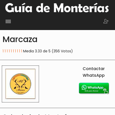
Marcaza
1
1
1
1
1
1
1
1
1
1
Media 3.33 de 5 (356 Votos)
Contactar
WhatsApp