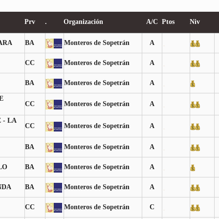
Prv
.
Organización
A/C
Ptos
Niv
JARA
BA
Monteros de Sopetrán
A
CC
Monteros de Sopetrán
A
BA
Monteros de Sopetrán
A
E
CC
Monteros de Sopetrán
A
- LA
CC
Monteros de Sopetrán
A
BA
Monteros de Sopetrán
A
LO
BA
Monteros de Sopetrán
A
NDA
BA
Monteros de Sopetrán
A
CC
Monteros de Sopetrán
C