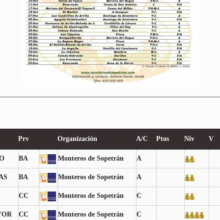
Prv
Organización
A/C
Ptos
Niv
V
O
BA
Monteros de Sopetrán
A
AS
BA
Monteros de Sopetrán
A
CC
Monteros de Sopetrán
C
YOR
CC
Monteros de Sopetrán
C