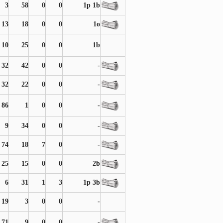
3
58
0
0
1p 1b
13
18
0
0
1o
10
25
0
0
1b
32
42
0
0
-
32
22
0
0
-
86
1
0
0
-
9
34
0
0
-
74
18
7
0
-
25
15
0
0
2b
6
31
1
3
1p 3b
19
3
0
0
-
71
9
0
0
-