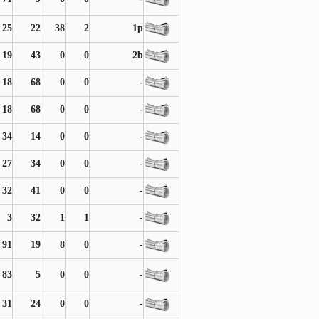
25
22
38
2
1p
19
43
0
0
2b
18
68
0
0
-
18
68
0
0
-
34
14
0
0
-
27
34
0
0
-
32
41
0
0
-
3
32
1
1
-
91
19
8
0
-
83
5
0
0
-
31
24
0
0
-