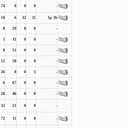
74
8
0
0
-
18
6
32
11
1p 3b
8
29
0
0
-
5
11
0
0
-
8
51
0
0
-
12
58
0
0
-
26
8
0
5
-
6
67
0
0
-
28
46
0
0
-
32
21
0
0
-
72
11
0
0
-