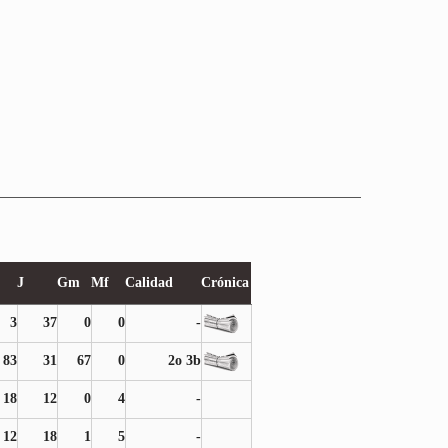
J
Gm
Mf
Calidad
Crónica
3
37
0
0
-
83
31
67
0
2o 3b
18
12
0
4
-
12
18
1
5
-