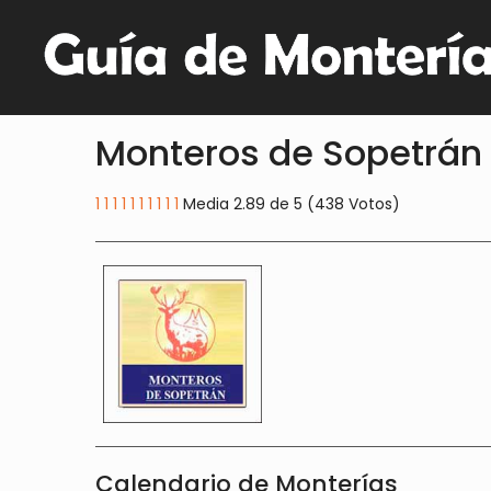
Monteros de Sopetrán
1
1
1
1
1
1
1
1
1
1
Media 2.89 de 5 (438 Votos)
Calendario de Monterías