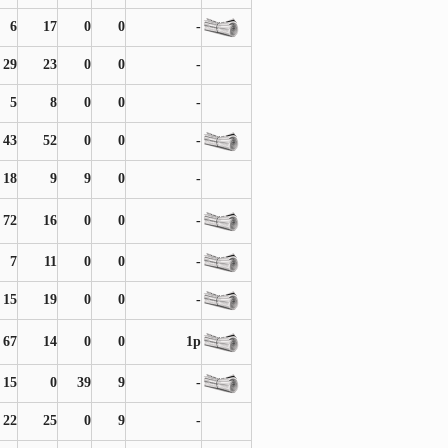
6
17
0
0
-
29
23
0
0
-
5
8
0
0
-
43
52
0
0
-
18
9
9
0
-
72
16
0
0
-
7
11
0
0
-
15
19
0
0
-
67
14
0
0
1p
15
0
39
9
-
22
25
0
9
-