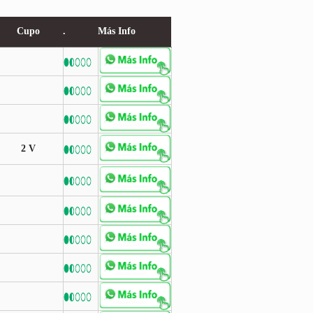
Cupo
.
Más Info
2 V