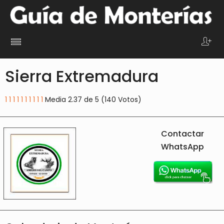
Sierra Extremadura
1
1
1
1
1
1
1
1
1
1
Media 2.37 de 5 (140 Votos)
Contactar
WhatsApp