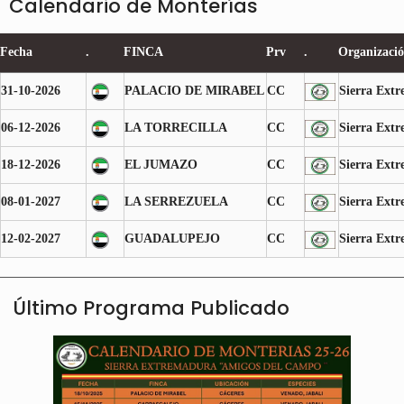
Calendario de Monterías
Fecha
.
FINCA
Prv
.
Organizaci
31-10-2026
PALACIO DE MIRABEL
CC
Sierra Ext
06-12-2026
LA TORRECILLA
CC
Sierra Ext
18-12-2026
EL JUMAZO
CC
Sierra Ext
08-01-2027
LA SERREZUELA
CC
Sierra Ext
12-02-2027
GUADALUPEJO
CC
Sierra Ext
Último Programa Publicado