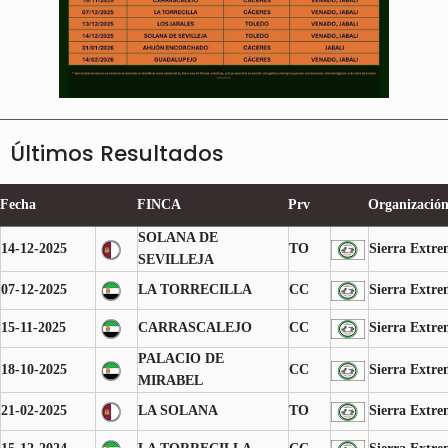
Últimos Resultados
Fecha
FINCA
Prv
Organizació
SOLANA DE
14-12-2025
TO
Sierra Extr
SEVILLEJA
07-12-2025
LA TORRECILLA
CC
Sierra Extr
15-11-2025
CARRASCALEJO
CC
Sierra Extr
PALACIO DE
18-10-2025
CC
Sierra Extr
MIRABEL
21-02-2025
LA SOLANA
TO
Sierra Extr