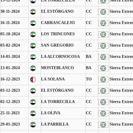
15-12-2024
LA TORRECILLA
CC
Sierra Extr
30-11-2024
EL ESTÓRGANO
CC
Sierra Extr
16-11-2024
CARRASCALEJO
CC
Sierra Extr
05-10-2024
LOS TRINCONES
CC
Sierra Extr
03-02-2024
SAN GREGORIO
CC
Sierra Extr
14-01-2024
LA ALCORNOCOSA
BA
Sierra Extr
13-01-2024
MONTEBLANCO
BA
Sierra Extr
16-12-2023
LA SOLANA
TO
Sierra Extr
03-12-2023
EL ESTÓRGANO
CC
Sierra Extr
02-12-2023
LA TORRECILLA
CC
Sierra Extr
25-11-2023
LA OLIVA
CC
Sierra Extr
29-01-2023
LA PARRILLA
CC
Sierra Extr