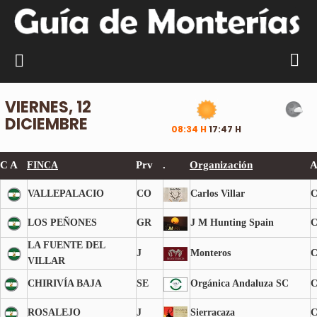
VIERNES, 12
DICIEMBRE
08:34 H
17:47 H
C A
Prv
.
Organización
A
FINCA
VALLEPALACIO
CO
Carlos Villar
LOS PEÑONES
GR
J M Hunting Spain
LA FUENTE DEL
J
Monteros
VILLAR
CHIRIVÍA BAJA
SE
Orgánica Andaluza SC
ROSALEJO
J
Sierracaza