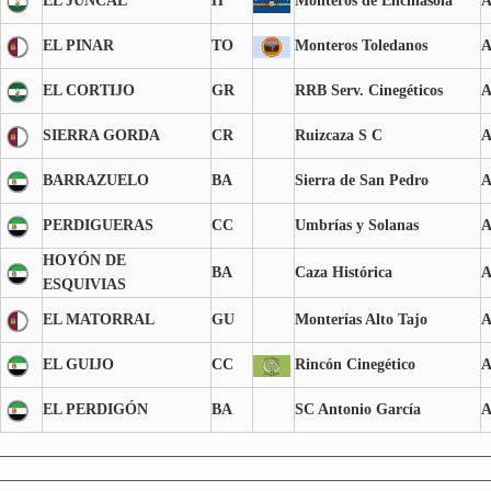
EL JUNCAL
H
Monteros de Encinasola
EL PINAR
TO
Monteros Toledanos
EL CORTIJO
GR
RRB Serv. Cinegéticos
SIERRA GORDA
CR
Ruizcaza S C
BARRAZUELO
BA
Sierra de San Pedro
PERDIGUERAS
CC
Umbrías y Solanas
HOYÓN DE
BA
Caza Histórica
ESQUIVIAS
EL MATORRAL
GU
Monterías Alto Tajo
EL GUIJO
CC
Rincón Cinegético
EL PERDIGÓN
BA
SC Antonio García