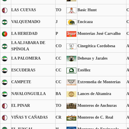
LAS CUEVAS
TO
Basic Hunt
VALQUEMADO
J
Encicaza
LA HEREDAD
P
Monterias José Carvalho
LA ALJABARA DE
CO
Cinegética Cordobesa
SPÍNOLA
LA PALOMERA
CC
Dehesas y Jarales
ESCUDERAS
CC
Estéllez
CAMPETE
CC
Extremeña de Monterías
NAVALONGUILLA
BA
Lances de Altamira
EL PINAR
TO
Monteros de Anchuras
VIÑAS Y CAÑADAS
CR
Monteros de C. Real