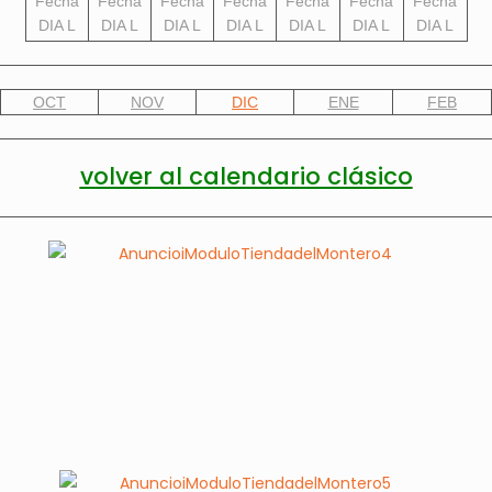
OCT
NOV
DIC
ENE
FEB
volver al calendario clásico