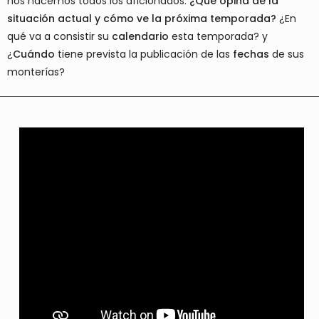
nos hacemos todos los aficionados:
¿Qué opina de la
situación actual y cómo ve la próxima temporada?
¿En
qué va a consistir su
calendario
esta temporada? y
¿
Cuándo
tiene prevista la publicación de las
fechas
de sus
monterías?