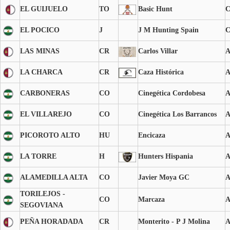
EL GUIJUELO
TO
Basic Hunt
EL POCICO
J
J M Hunting Spain
LAS MINAS
CR
Carlos Villar
LA CHARCA
CR
Caza Histórica
CARBONERAS
CO
Cinegética Cordobesa
EL VILLAREJO
CO
Cinegética Los Barrancos
PICOROTO ALTO
HU
Encicaza
LA TORRE
H
Hunters Hispania
ALAMEDILLA ALTA
CO
Javier Moya GC
TORILEJOS -
CO
Marcaza
SEGOVIANA
PEÑA HORADADA
CR
Monterito - P J Molina