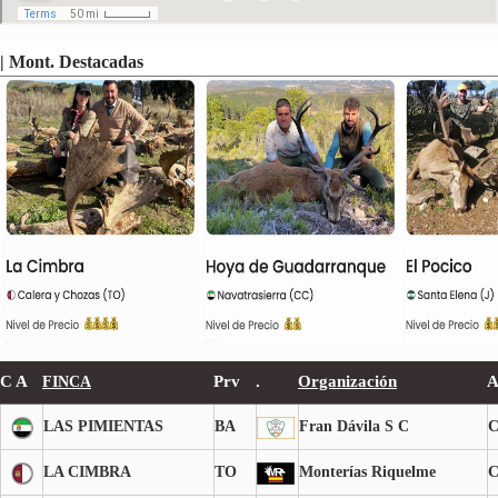
| Mont. Destacadas
.
.
C A
Prv
.
Organización
A
FINCA
LAS PIMIENTAS
BA
Fran Dávila S C
LA CIMBRA
TO
Monterías Riquelme