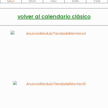
OCT
NOV
DIC
ENE
FEB
volver al calendario clásico