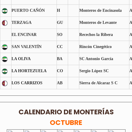
PUERTO CAÑÓN
H
Monteros de Encinasola
TERZAGA
GU
Monteros de Levante
EL ENCINAR
SO
Recechos la Ribera
SAN VALENTÍN
CC
Rincón Cinegético
LA OLIVA
BA
SC Antonio García
LA HORTEZUELA
CO
Sergio López SC
LOS CARRIZOS
AB
Sierra de Alcaraz S C
CALENDARIO DE MONTERÍAS
OCTUBRE