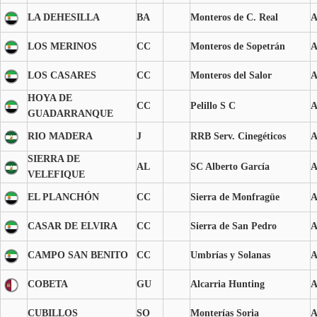
LA DEHESILLA
BA
Monteros de C. Real
LOS MERINOS
CC
Monteros de Sopetrán
LOS CASARES
CC
Monteros del Salor
HOYA DE
CC
Pelillo S C
GUADARRANQUE
RIO MADERA
J
RRB Serv. Cinegéticos
SIERRA DE
AL
SC Alberto García
VELEFIQUE
EL PLANCHÓN
CC
Sierra de Monfragüe
CASAR DE ELVIRA
CC
Sierra de San Pedro
CAMPO SAN BENITO
CC
Umbrías y Solanas
COBETA
GU
Alcarria Hunting
CUBILLOS
SO
Monterías Soria