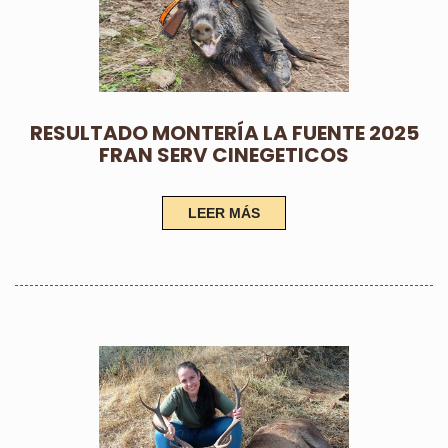
RESULTADO MONTERÍA LA FUENTE 2025
FRAN SERV CINEGETICOS
LEER MÁS