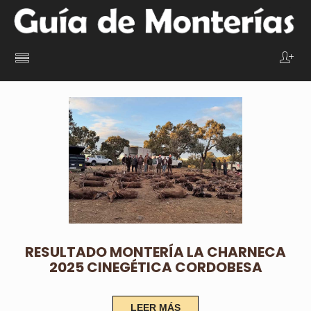
RESULTADO MONTERÍA LA CHARNECA
2025 CINEGÉTICA CORDOBESA
LEER MÁS