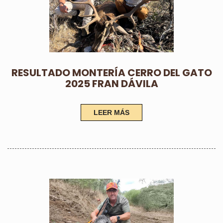
RESULTADO MONTERÍA CERRO DEL GATO
2025 FRAN DÁVILA
LEER MÁS