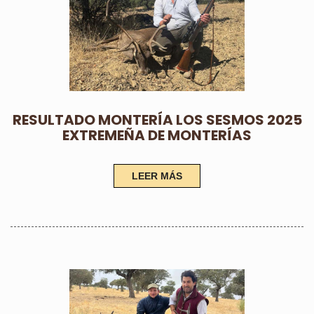
RESULTADO MONTERÍA LOS SESMOS 2025
EXTREMEÑA DE MONTERÍAS
LEER MÁS