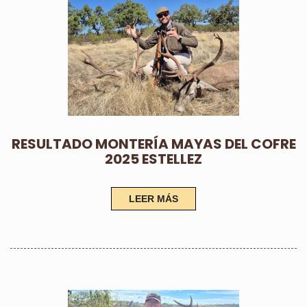
RESULTADO MONTERÍA MAYAS DEL COFRE
2025 ESTELLEZ
LEER MÁS