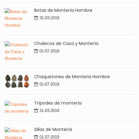
Botas de Montería Hombre
31-03-2019
Chalecos de Caza y Montería
01-07-2019
Chaquetones de Monteria Hombre
01-07-2019
Trípodes de montería
31-03-2019
Sillas de Montería
01-07-2019