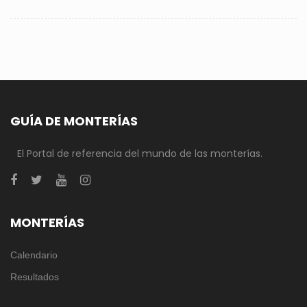
GUÍA DE MONTERÍAS
El Portal de referencia del mundo de las monterías.
MONTERÍAS
Calendario
Resultados