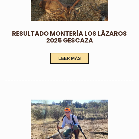
RESULTADO MONTERÍA LOS LÁZAROS
2025 GESCAZA
LEER MÁS