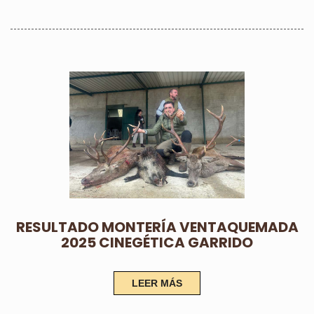
RESULTADO MONTERÍA VENTAQUEMADA
2025 CINEGÉTICA GARRIDO
LEER MÁS