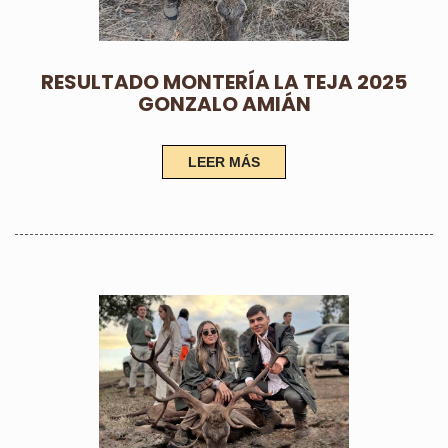
RESULTADO MONTERÍA LA TEJA 2025
GONZALO AMIÁN
LEER MÁS