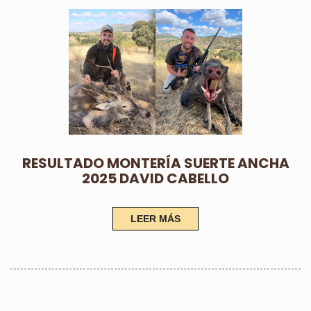
RESULTADO MONTERÍA SUERTE ANCHA
2025 DAVID CABELLO
LEER MÁS