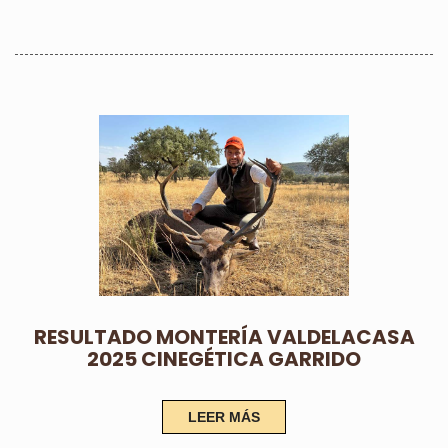
RESULTADO MONTERÍA VALDELACASA
2025 CINEGÉTICA GARRIDO
LEER MÁS