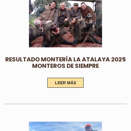
RESULTADO MONTERÍA LA ATALAYA 2025
MONTEROS DE SIEMPRE
LEER MÁS