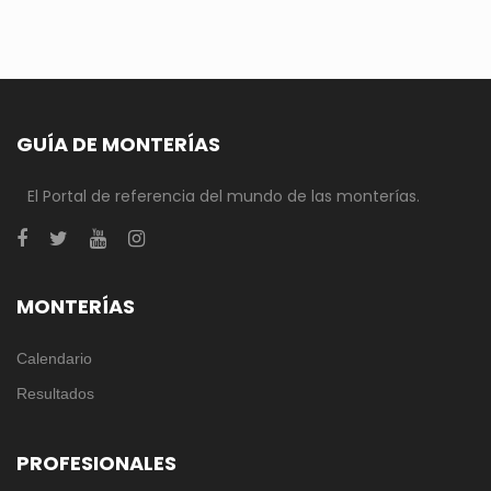
GUÍA DE MONTERÍAS
El Portal de referencia del mundo de las monterías.
MONTERÍAS
Calendario
Resultados
PROFESIONALES