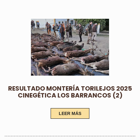
RESULTADO MONTERÍA TORILEJOS 2025
CINEGÉTICA LOS BARRANCOS (2)
LEER MÁS