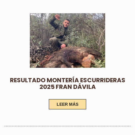
RESULTADO MONTERÍA ESCURRIDERAS
2025 FRAN DÁVILA
LEER MÁS