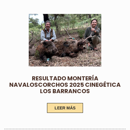
RESULTADO MONTERÍA
NAVALOSCORCHOS 2025 CINEGÉTICA
LOS BARRANCOS
LEER MÁS