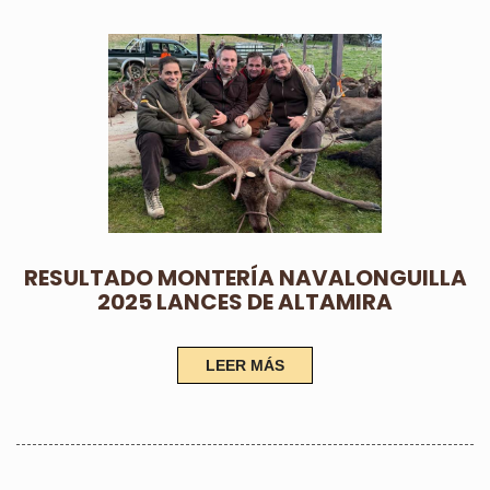
RESULTADO MONTERÍA NAVALONGUILLA
2025 LANCES DE ALTAMIRA
LEER MÁS