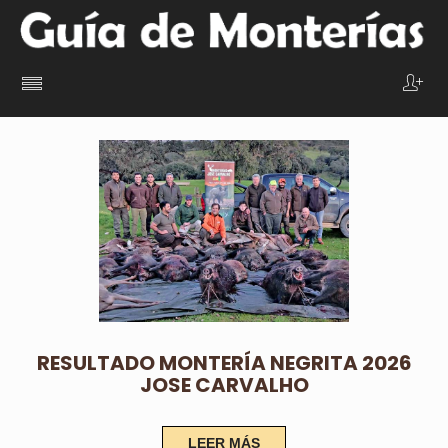
RESULTADO MONTERÍA NEGRITA 2026
JOSE CARVALHO
LEER MÁS