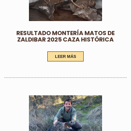
RESULTADO MONTERÍA MATOS DE
ZALDIBAR 2025 CAZA HISTÓRICA
LEER MÁS