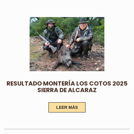
RESULTADO MONTERÍA LOS COTOS 2025
SIERRA DE ALCARAZ
LEER MÁS