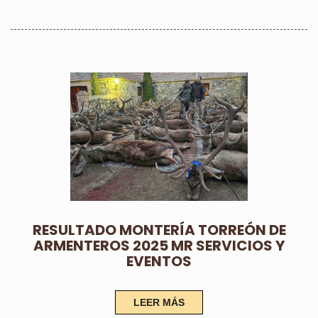
RESULTADO MONTERÍA TORREÓN DE
ARMENTEROS 2025 MR SERVICIOS Y
EVENTOS
LEER MÁS