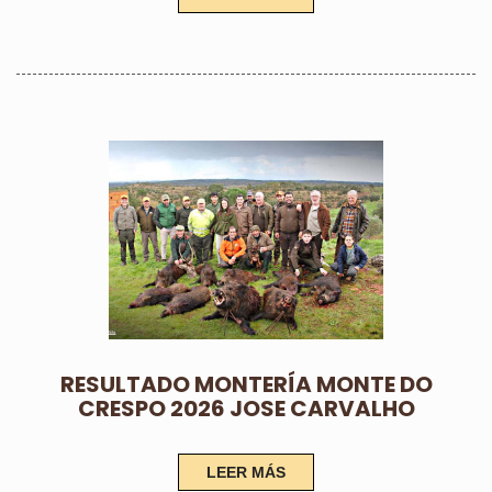
RESULTADO MONTERÍA MONTE DO
CRESPO 2026 JOSE CARVALHO
LEER MÁS