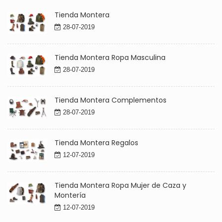
Tienda Montera
28-07-2019
Tienda Montera Ropa Masculina
28-07-2019
Tienda Montera Complementos
28-07-2019
Tienda Montera Regalos
12-07-2019
Tienda Montera Ropa Mujer de Caza y
Montería
12-07-2019