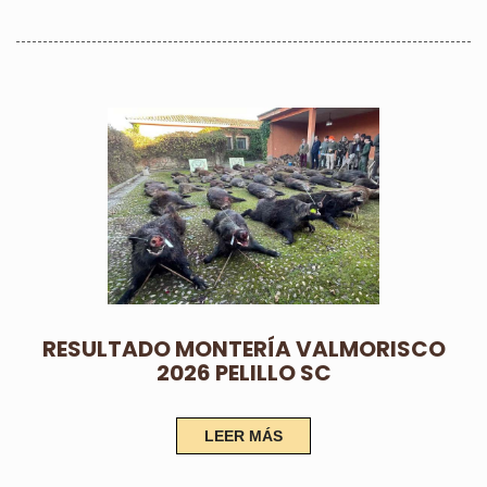
RESULTADO MONTERÍA VALMORISCO
2026 PELILLO SC
LEER MÁS