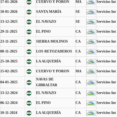
17-01-2026
CUERVO Y PORÓN
MA
Servicios Int
10-01-2026
SANTA MARÍA
SE
Servicios Int
13-12-2025
EL NAVAZO
SE
Servicios Int
29-11-2025
EL PINO
CA
Servicios Int
23-11-2025
SIERRA MOLINOS
CA
Servicios Int
08-11-2025
LOS RETOZADEROS
CA
Servicios Int
25-10-2025
LA ALQUERÍA
CA
Servicios Int
15-02-2025
CUERVO Y PORON
MA
Servicios Int
NAVAS DE
04-01-2025
CA
Servicios Int
GIBRALTAR
13-12-2024
EL NAVAZO
CA
Servicios Int
06-12-2024
EL PINO
CA
Servicios Int
10-11-2024
LA ALQUERÍA
CA
Servicios Int