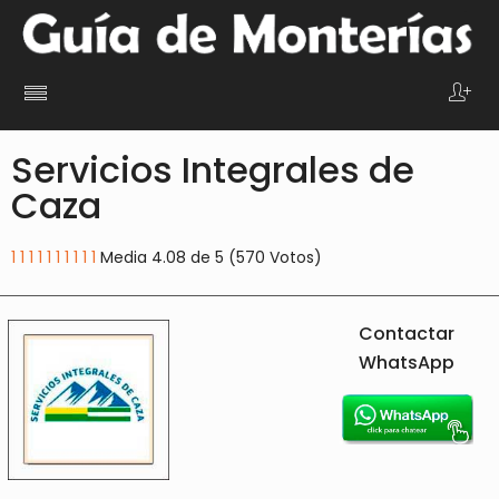
Servicios Integrales de
Caza
1
1
1
1
1
1
1
1
1
1
Media 4.08 de 5 (570 Votos)
Contactar
WhatsApp