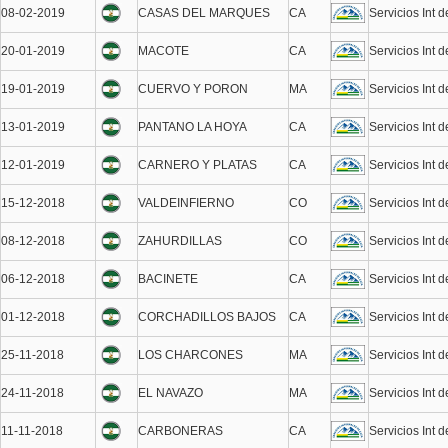
08-02-2019
CASAS DEL MARQUES
CA
Servicios Int 
20-01-2019
MACOTE
CA
Servicios Int 
19-01-2019
CUERVO Y PORON
MA
Servicios Int 
13-01-2019
PANTANO LA HOYA
CA
Servicios Int 
12-01-2019
CARNERO Y PLATAS
CA
Servicios Int 
15-12-2018
VALDEINFIERNO
CO
Servicios Int 
08-12-2018
ZAHURDILLAS
CO
Servicios Int 
06-12-2018
BACINETE
CA
Servicios Int 
01-12-2018
CORCHADILLOS BAJOS
CA
Servicios Int 
25-11-2018
LOS CHARCONES
MA
Servicios Int 
24-11-2018
EL NAVAZO
MA
Servicios Int 
11-11-2018
CARBONERAS
CA
Servicios Int 