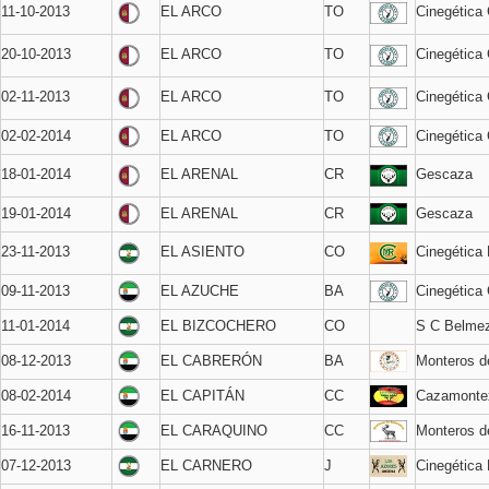
11-10-2013
EL ARCO
TO
Cinegética 
20-10-2013
EL ARCO
TO
Cinegética 
02-11-2013
EL ARCO
TO
Cinegética 
02-02-2014
EL ARCO
TO
Cinegética 
18-01-2014
EL ARENAL
CR
Gescaza
19-01-2014
EL ARENAL
CR
Gescaza
23-11-2013
EL ASIENTO
CO
Cinegética
09-11-2013
EL AZUCHE
BA
Cinegética 
11-01-2014
EL BIZCOCHERO
CO
S C Belme
08-12-2013
EL CABRERÓN
BA
Monteros d
08-02-2014
EL CAPITÁN
CC
Cazamonte
16-11-2013
EL CARAQUINO
CC
Monteros 
07-12-2013
EL CARNERO
J
Cinegética