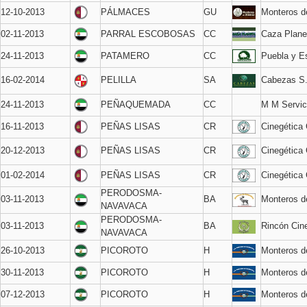
12-10-2013
PÁLMACES
GU
Monteros d
02-11-2013
PARRAL ESCOBOSAS
CC
Caza Plane
24-11-2013
PATAMERO
CC
Puebla y Es
16-02-2014
PELILLA
SA
Cabezas S
24-11-2013
PEÑAQUEMADA
CC
M M Servic
16-11-2013
PEÑAS LISAS
CR
Cinegética 
20-12-2013
PEÑAS LISAS
CR
Cinegética 
01-02-2014
PEÑAS LISAS
CR
Cinegética 
PERODOSMA-
03-11-2013
BA
Monteros 
NAVAVACA
PERODOSMA-
03-11-2013
BA
Rincón Cin
NAVAVACA
26-10-2013
PICOROTO
H
Monteros d
30-11-2013
PICOROTO
H
Monteros d
07-12-2013
PICOROTO
H
Monteros d