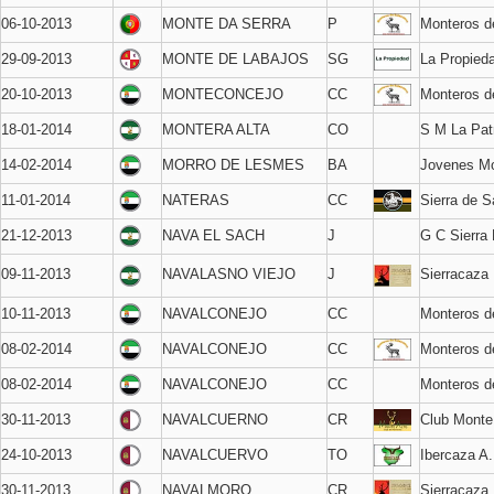
06-10-2013
MONTE DA SERRA
P
Monteros 
29-09-2013
MONTE DE LABAJOS
SG
La Propied
20-10-2013
MONTECONCEJO
CC
Monteros 
18-01-2014
MONTERA ALTA
CO
S M La Pat
14-02-2014
MORRO DE LESMES
BA
Jovenes Mo
11-01-2014
NATERAS
CC
Sierra de 
21-12-2013
NAVA EL SACH
J
G C Sierra
09-11-2013
NAVALASNO VIEJO
J
Sierracaza
10-11-2013
NAVALCONEJO
CC
Monteros d
08-02-2014
NAVALCONEJO
CC
Monteros 
08-02-2014
NAVALCONEJO
CC
Monteros d
30-11-2013
NAVALCUERNO
CR
Club Monte
24-10-2013
NAVALCUERVO
TO
Ibercaza A
30-11-2013
NAVALMORO
CR
Sierracaza