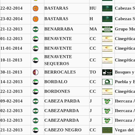
22-02-2014
BASTARAS
HU
Cabezas S
23-02-2014
BASTARAS
H
Cabezas S
21-12-2013
BENARRABA
MA
Grupo Mo
01-12-2013
BENAVENTE
CC
Cinegétic
11-01-2014
BENAVENTE
CC
Cinegétic
BENAVENTE
10-11-2013
CC
Cinegétic
SEQUEROS
30-11-2013
BERROCALES
TO
Bosques y
14-12-2013
BORDALO
CC
Puebla y E
22-12-2013
BORDONES
CC
Cinegétic
09-02-2014
CABEZA PARDA
J
Ibercaza 
02-12-2013
CABEZAPARDA
J
Ibercaza 
03-12-2013
CABEZAPARDA
J
Ibercaza 
21-12-2013
CABEZO NEGRO
CC
Vegas del