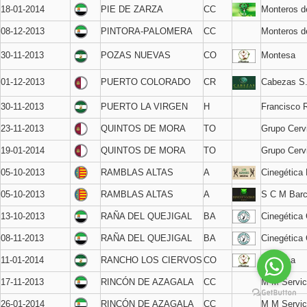
18-01-2014
PIE DE ZARZA
CC
Monteros de
08-12-2013
PINTORA-PALOMERA
CC
Monteros d
30-11-2013
POZAS NUEVAS
CO
Montesa
01-12-2013
PUERTO COLORADO
CR
Cabezas S
30-11-2013
PUERTO LA VIRGEN
H
Francisco 
23-11-2013
QUINTOS DE MORA
TO
Grupo Cerv
19-01-2014
QUINTOS DE MORA
TO
Grupo Cerv
05-10-2013
RAMBLAS ALTAS
A
Cinegética
05-10-2013
RAMBLAS ALTAS
A
S C M Barc
13-10-2013
RAÑA DEL QUEJIGAL
BA
Cinegética 
08-11-2013
RAÑA DEL QUEJIGAL
BA
Cinegética 
11-01-2014
RANCHO LOS CIERVOS
CO
Montesa
17-11-2013
RINCÓN DE AZAGALA
CC
M M Servic
26-01-2014
RINCÓN DE AZAGALA
CC
M M Servic