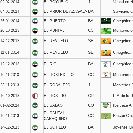
02-02-2014
EL POYUELO
J
Venatium H
04-01-2014
EL PRIOR DE AZAGALA
BA
Servicios C
25-01-2014
EL PUERTO
BA
Cinegética 
20-10-2013
EL PUNTAL
CC
Monteros de
14-12-2013
EL REVUELO
SE
Cinegética
11-01-2014
EL REVUELO
SE
Cinegética
12-12-2013
EL RÍO
BA
Cinegética 
10-11-2013
EL ROBLEDILLO
CC
Monteros 
23-11-2013
EL ROSALEJO
J
Monterías
10-10-2013
EL ROSTRO
CR
L M de la R
01-02-2014
EL SALAO
CO
Ibercaza A
EL SAUZAL-
16-11-2013
CC
Rincón Cin
CARAQUINO
14-12-2013
EL SOTILLO
BA
Jovenes Mo