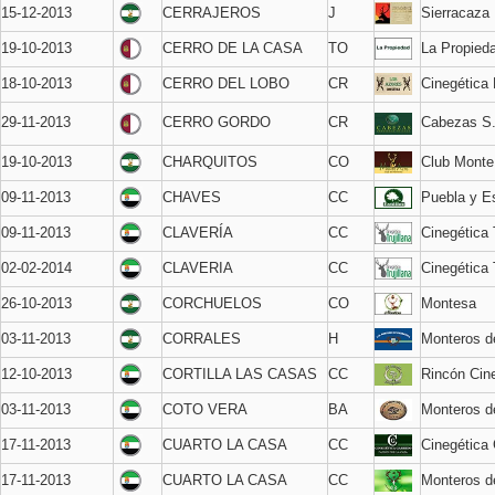
15-12-2013
CERRAJEROS
J
Sierracaza
19-10-2013
CERRO DE LA CASA
TO
La Propied
18-10-2013
CERRO DEL LOBO
CR
Cinegética
29-11-2013
CERRO GORDO
CR
Cabezas S
19-10-2013
CHARQUITOS
CO
Club Monte
09-11-2013
CHAVES
CC
Puebla y Es
09-11-2013
CLAVERÍA
CC
Cinegética T
02-02-2014
CLAVERIA
CC
Cinegética T
26-10-2013
CORCHUELOS
CO
Montesa
03-11-2013
CORRALES
H
Monteros d
12-10-2013
CORTILLA LAS CASAS
CC
Rincón Cin
03-11-2013
COTO VERA
BA
Monteros de
17-11-2013
CUARTO LA CASA
CC
Cinegética 
17-11-2013
CUARTO LA CASA
CC
Monteros de