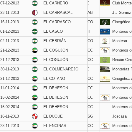
07-12-2013
EL CARNERO
J
Club Monte
23-11-2013
EL CARRASCAL
AB
J J Gomez
16-11-2013
EL CARRASCO
CO
Cinegética
01-12-2013
EL CASCO
H
Monteros d
02-11-2013
EL CEBRIÁN
CO
Montesa
21-12-2013
EL COGUJON
CC
Monteros 
21-12-2013
EL COGUJÓN
CC
Rincón Cin
30-11-2013
EL COLMENAREJO
J
Monterías 
21-12-2013
EL COTANO
CC
Cinegética 
11-01-2014
EL DEHESON
CC
Monteros d
15-02-2014
EL DEHESÓN
CC
Monteros 
15-02-2014
EL DEHESON
CC
Monteros d
16-11-2013
EL DUQUE
SG
Joscaza
23-11-2013
EL ENCINAR
CC
Monteros 