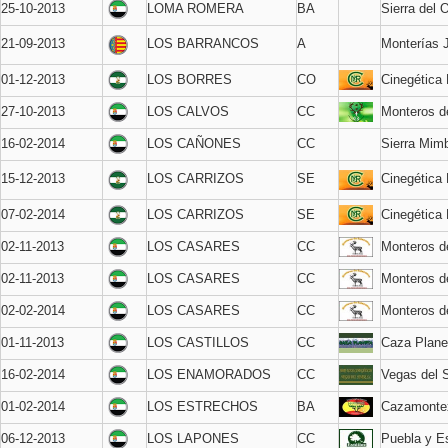
25-10-2013
LOMA ROMERA
BA
Sierra del 
21-09-2013
LOS BARRANCOS
A
Monterías 
01-12-2013
LOS BORRES
CO
Cinegética
27-10-2013
LOS CALVOS
CC
Monteros de
16-02-2014
LOS CAÑONES
CC
Sierra Mim
15-12-2013
LOS CARRIZOS
SE
Cinegética
07-02-2014
LOS CARRIZOS
SE
Cinegética
02-11-2013
LOS CASARES
CC
Monteros 
02-11-2013
LOS CASARES
CC
Monteros 
02-02-2014
LOS CASARES
CC
Monteros 
01-11-2013
LOS CASTILLOS
CC
Caza Plane
16-02-2014
LOS ENAMORADOS
CC
Vegas del 
01-02-2014
LOS ESTRECHOS
BA
Cazamonte
06-12-2013
LOS LAPONES
CC
Puebla y Es