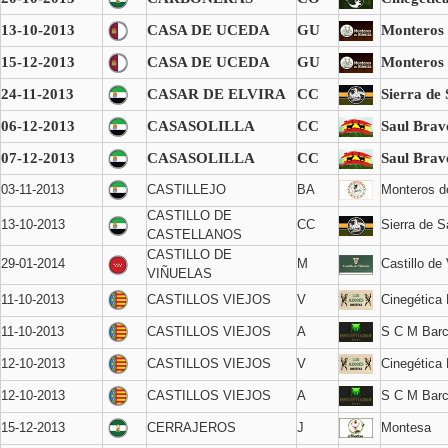
13-10-2013
CASA DE UCEDA
GU
Monteros 
15-12-2013
CASA DE UCEDA
GU
Monteros 
24-11-2013
CASAR DE ELVIRA
CC
Sierra de
06-12-2013
CASASOLILLA
CC
Saul Brav
07-12-2013
CASASOLILLA
CC
Saul Brav
03-11-2013
CASTILLEJO
BA
Monteros d
CASTILLO DE
13-10-2013
CC
Sierra de 
CASTELLANOS
CASTILLO DE
29-01-2014
M
Castillo de
VIÑUELAS
11-10-2013
CASTILLOS VIEJOS
V
Cinegética
11-10-2013
CASTILLOS VIEJOS
A
S C M Barc
12-10-2013
CASTILLOS VIEJOS
V
Cinegética
12-10-2013
CASTILLOS VIEJOS
A
S C M Barc
15-12-2013
CERRAJEROS
J
Montesa