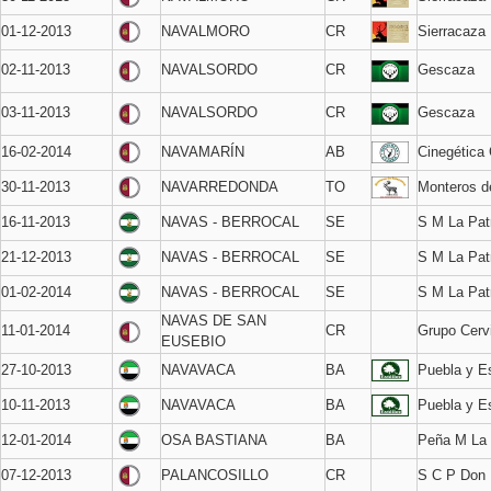
01-12-2013
NAVALMORO
CR
Sierracaza
02-11-2013
NAVALSORDO
CR
Gescaza
03-11-2013
NAVALSORDO
CR
Gescaza
16-02-2014
NAVAMARÍN
AB
Cinegética 
30-11-2013
NAVARREDONDA
TO
Monteros 
16-11-2013
NAVAS - BERROCAL
SE
S M La Pat
21-12-2013
NAVAS - BERROCAL
SE
S M La Pat
01-02-2014
NAVAS - BERROCAL
SE
S M La Pat
NAVAS DE SAN
11-01-2014
CR
Grupo Cerv
EUSEBIO
27-10-2013
NAVAVACA
BA
Puebla y Es
10-11-2013
NAVAVACA
BA
Puebla y Es
12-01-2014
OSA BASTIANA
BA
Peña M La 
07-12-2013
PALANCOSILLO
CR
S C P Don 