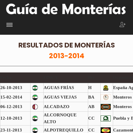
RESULTADOS DE MONTERÍAS
2013-2014
Fecha
FINCA
Prv
Organizac
26-10-2013
AGUAS FRÍAS
H
España Ag
15-02-2014
AGUAS VIEJAS
BA
Monteros 
06-12-2013
ALCADAZO
AB
Monteros
ALCORNOQUE
12-10-2013
CC
Puebla y E
ALTO
23-11-2013
ALPOTREQUILLO
CC
Cazamont