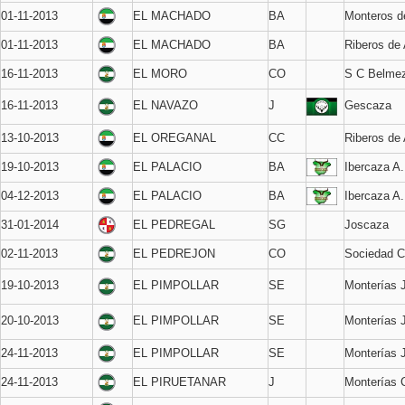
01-11-2013
EL MACHADO
BA
Monteros d
01-11-2013
EL MACHADO
BA
Riberos de
16-11-2013
EL MORO
CO
S C Belme
16-11-2013
EL NAVAZO
J
Gescaza
13-10-2013
EL OREGANAL
CC
Riberos de
19-10-2013
EL PALACIO
BA
Ibercaza A
04-12-2013
EL PALACIO
BA
Ibercaza A
31-01-2014
EL PEDREGAL
SG
Joscaza
02-11-2013
EL PEDREJON
CO
Sociedad C
19-10-2013
EL PIMPOLLAR
SE
Monterías 
20-10-2013
EL PIMPOLLAR
SE
Monterías 
24-11-2013
EL PIMPOLLAR
SE
Monterías 
24-11-2013
EL PIRUETANAR
J
Monterías