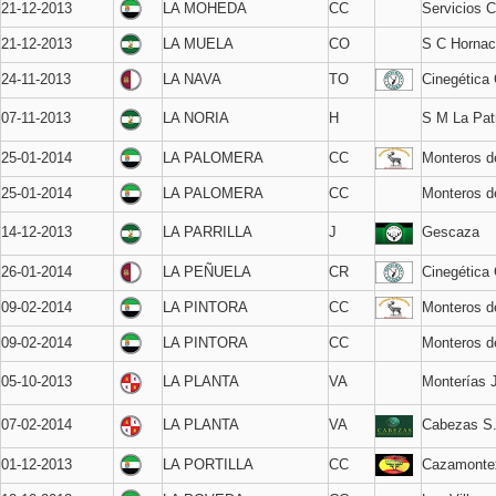
21-12-2013
LA MOHEDA
CC
Servicios C
21-12-2013
LA MUELA
CO
S C Hornac
24-11-2013
LA NAVA
TO
Cinegética 
07-11-2013
LA NORIA
H
S M La Pat
25-01-2014
LA PALOMERA
CC
Monteros 
25-01-2014
LA PALOMERA
CC
Monteros d
14-12-2013
LA PARRILLA
J
Gescaza
26-01-2014
LA PEÑUELA
CR
Cinegética 
09-02-2014
LA PINTORA
CC
Monteros 
09-02-2014
LA PINTORA
CC
Monteros d
05-10-2013
LA PLANTA
VA
Monterías 
07-02-2014
LA PLANTA
VA
Cabezas S
01-12-2013
LA PORTILLA
CC
Cazamonte