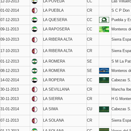
12-10-2013
LA POVEDA
CC
Las Villuer
01-02-2014
LA PUEBLA
CR
S C P Don 
07-12-2013
LA QUESERA
CC
Puebla y Es
09-11-2013
LA RAPOSERA
CC
Monteros de
09-10-2013
LA RIBERA ALTA
CR
Sierra Esp
17-10-2013
LA RIBERA ALTA
CR
Sierra Esp
01-12-2013
LA ROMERA
SE
S M La Pat
08-12-2013
LA ROMERA
SE
Monteros d
14-02-2014
LA ROPERA
CC
Cabezas S
30-11-2013
LA SEVILLANA
CR
Mancha Ibe
30-11-2013
LA SIERRA
CR
H G Monter
31-01-2014
LA SIMA
CU
Cabezas S
07-11-2013
LA SOLANA
CR
Sierra Esp
01-12-2013
LA SOLANA
CC
Vegas del 