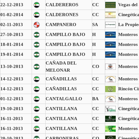
22-12-2013
CALDEREROS
CC
Vegas del
01-02-2014
CALDERONES
CC
Cinegétic
02-11-2013
CAMPANERO
SA
La Propie
27-10-2013
CAMPILLO BAJO
H
Monteros 
18-01-2014
CAMPILLO BAJO
H
Monteros 
19-01-2014
CAMPILLO BAJO
H
Monteros 
CAÑADA DEL
13-10-2013
CO
Monteros 
MELONAR
14-12-2013
CAÑADILLAS
CC
Monteros
14-12-2013
CAÑADILLAS
CC
Rincón Ci
01-12-2013
CANTALGALLO
BA
Monteros
19-10-2013
CANTILLANA
CC
Cinegética
16-11-2013
CANTILLANA
CC
Cinegétic
16-11-2013
CANTILLANA
CC
Monteros 
20-10-2013
CARBONERAS
CO
Cinegétic