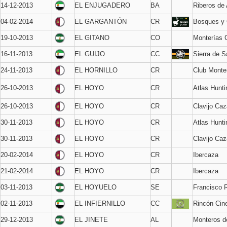
14-12-2013
EL ENJUGADERO
BA
Riberos de
04-02-2014
EL GARGANTÓN
CR
Bosques y
19-10-2013
EL GITANO
CO
Monterías
16-11-2013
EL GUIJO
CC
Sierra de 
24-11-2013
EL HORNILLO
CR
Club Monte
26-10-2013
EL HOYO
CR
Atlas Hunti
26-10-2013
EL HOYO
CR
Clavijo Caz
30-11-2013
EL HOYO
CR
Atlas Hunti
30-11-2013
EL HOYO
CR
Clavijo Caz
20-02-2014
EL HOYO
CR
Ibercaza
21-02-2014
EL HOYO
CR
Ibercaza
03-11-2013
EL HOYUELO
SE
Francisco 
02-11-2013
EL INFIERNILLO
CC
Rincón Cin
29-12-2013
EL JINETE
AL
Monteros d