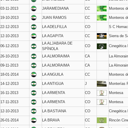
03-11-2013
JARAMEDIANA
CC
Monteros de
19-10-2013
JUAN RAMOS
CC
Monteros de
22-12-2013
LA ADELFILLA
CO
S C Hornac
12-10-2013
LA AGAPITA
CC
Sierra de 
LA ALJABARA DE
06-12-2013
CO
Cinegética
SPÍNOLA
26-10-2013
LA ALMORAIMA
CA
La Almorai
09-11-2013
LA ALMORAIMA
CA
La Almorai
18-01-2014
LA ANGUILA
CC
Monteros d
14-12-2013
LA ANTIGUA
J
Monterías 
16-11-2013
LA ARMENTA
CO
Montesa
17-11-2013
LA ARMENTA
CO
Montesa
12-10-2013
LA BASTIANA
CO
Cinegética 
26-01-2014
LA BRAVA
CC
Rincón Cin