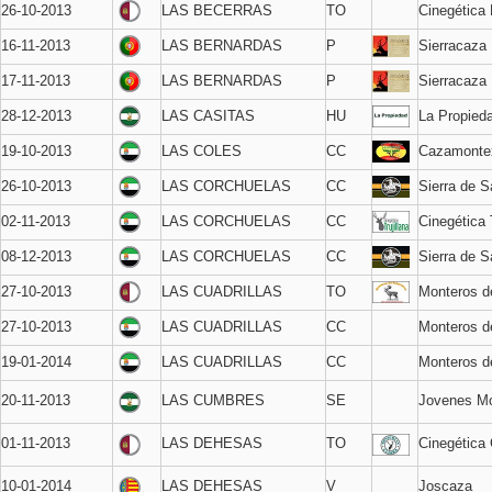
26-10-2013
LAS BECERRAS
TO
Cinegética
16-11-2013
LAS BERNARDAS
P
Sierracaza
17-11-2013
LAS BERNARDAS
P
Sierracaza
28-12-2013
LAS CASITAS
HU
La Propied
19-10-2013
LAS COLES
CC
Cazamonte
26-10-2013
LAS CORCHUELAS
CC
Sierra de 
02-11-2013
LAS CORCHUELAS
CC
Cinegética T
08-12-2013
LAS CORCHUELAS
CC
Sierra de 
27-10-2013
LAS CUADRILLAS
TO
Monteros 
27-10-2013
LAS CUADRILLAS
CC
Monteros d
19-01-2014
LAS CUADRILLAS
CC
Monteros d
20-11-2013
LAS CUMBRES
SE
Jovenes Mo
01-11-2013
LAS DEHESAS
TO
Cinegética 
10-01-2014
LAS DEHESAS
V
Joscaza