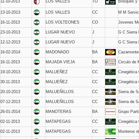
11-10-2013
LOS VALLES
TO
Bosques y
13-10-2013
LOS VALLES
CC
M M Servic
16-11-2013
LOS VOLTEONES
CO
Jovenes Mo
23-10-2013
LUGAR NUEVO
J
G C Sierra
12-12-2013
LUGAR NUEVO
J
G C Sierra
16-02-2014
MADONADO
BA
Cazamonte
16-11-2013
MAJADA VIEJA
BA
Circulo de
19-10-2013
MALUEÑEZ
CC
Cinegética 
30-11-2013
MALUEÑEZ
CC
Cinegética 
20-10-2013
MALUEÑILLOS
CC
Sierra de 
07-12-2013
MALUEÑILLOS
CC
Sierra de 
26-01-2014
MANOTERAS
BA
Grupo Parti
02-11-2013
MATAPEGAS
CC
Cinegética 
02-11-2013
MATAPEGAS
CC
Monteros de