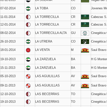
07-02-2014
LA TOBA
CO
Jovenes Mo
11-01-2014
LA TORRECILLA
CR
Cabezas S
12-01-2014
LA TORRECILLA
CR
Cabezas S
08-02-2014
LA TORRECILLA ALTA
GU
Cinegética 
26-10-2013
LA UTRERA
CO
Cinegética
18-01-2014
LA VENTA
M
Saul Bravo
19-10-2013
LA ZARZUELA
BA
H G Monter
15-11-2013
LA ZARZUELA
BA
H G Monter
05-10-2013
LAS AGUILILLAS
AV
Saul Bravo
09-11-2013
LAS AGUILILLAS
AV
Saul Bravo
12-10-2013
LAS BECERRAS
TO
Cinegética
19-10-2013
LAS BECERRAS
TO
Cinegética