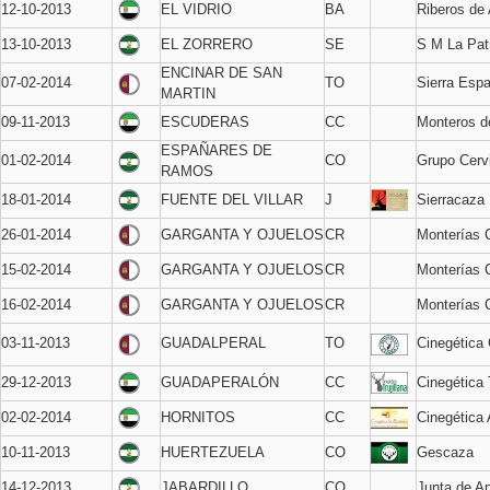
12-10-2013
EL VIDRIO
BA
Riberos de
13-10-2013
EL ZORRERO
SE
S M La Pat
ENCINAR DE SAN
07-02-2014
TO
Sierra Esp
MARTIN
09-11-2013
ESCUDERAS
CC
Monteros d
ESPAÑARES DE
01-02-2014
CO
Grupo Cerv
RAMOS
18-01-2014
FUENTE DEL VILLAR
J
Sierracaza
26-01-2014
GARGANTA Y OJUELOS
CR
Monterías
15-02-2014
GARGANTA Y OJUELOS
CR
Monterías
16-02-2014
GARGANTA Y OJUELOS
CR
Monterías
03-11-2013
GUADALPERAL
TO
Cinegética 
29-12-2013
GUADAPERALÓN
CC
Cinegética T
02-02-2014
HORNITOS
CC
Cinegética 
10-11-2013
HUERTEZUELA
CO
Gescaza
14-12-2013
JABARDILLO
CO
Junta de A