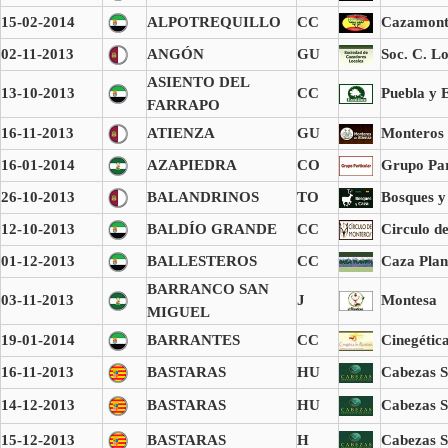
15-02-2014
ALPOTREQUILLO
CC
Cazamont
02-11-2013
ANGÓN
GU
Soc. C. Lo
ASIENTO DEL
13-10-2013
CC
Puebla y E
FARRAPO
16-11-2013
ATIENZA
GU
Monteros 
16-01-2014
AZAPIEDRA
CO
Grupo Par
26-10-2013
BALANDRINOS
TO
Bosques y
12-10-2013
BALDÍO GRANDE
CC
Circulo d
01-12-2013
BALLESTEROS
CC
Caza Plan
BARRANCO SAN
03-11-2013
J
Montesa
MIGUEL
19-01-2014
BARRANTES
CC
Cinegétic
16-11-2013
BASTARAS
HU
Cabezas S
14-12-2013
BASTARAS
HU
Cabezas S
15-12-2013
BASTARAS
H
Cabezas S