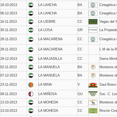
18-10-2013
LA LANCHA
BA
Cinegética 
06-12-2013
LA LANCHA
BA
Cinegética 
16-11-2013
LA LIEBRE
CC
Vegas del 
30-11-2013
LA LOSA
GR
La Propied
28-11-2013
LA MACARENA
CC
Cinegética 
28-11-2013
LA MACARENA
CC
L M de la R
29-12-2013
LA MAJADILLA
CC
Sierra Mim
02-11-2013
LA MANUELA
BA
Monteros d
07-12-2013
LA MANUELA
BA
Monteros d
23-11-2013
LA MINA
V
Saul Bravo
09-11-2013
LA MIÑOSA
GU
Soc. C. Lo
13-10-2013
LA MOHEDA
CC
Monteros 
13-10-2013
LA MOHEDA
CC
Rincón Cin