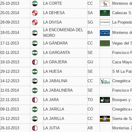
25-10-2013
LA CORTE
CC
Monteros 
25-01-2014
LA DEHESA
SA
Cabezas S
28-09-2013
LA DIVISA
SG
La Propied
LA ENCOMIENDA DEL
18-01-2014
BA
Monteros d
MORO
17-11-2013
LA GÁNDARA
CC
Vegas del 
02-11-2013
LA GARGANTA
SE
Francisco 
19-10-2013
LA GRAJERA
GU
Caza Mayor
29-12-2013
LA HUESA
SE
S M La Pat
14-12-2013
LA JABALINA
CC
Cinegética T
11-01-2014
LA JABALINERA
SE
Francisco 
22-11-2013
LA JARA
TO
Bosques y
09-11-2013
LA JARILLA
CO
Cinegética 
15-12-2013
LA JARILLA
CC
Sierra de 
26-10-2013
LA JUTIA
AB
Monterías 