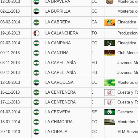
12-10-2013
LA BRAVERA
CC
Monteros de
02-11-2013
LA BURRILLA
CC
Monteros d
08-02-2014
LA CABRERA
CA
Cinegética
19-10-2013
LA CALANCHERA
TO
Produccion
02-02-2014
LA CAMPANA
CO
Cinegética
09-11-2013
LA CANTINA
J
Club Monte
08-11-2013
LA CAPELLANÍA
HU
Jovenes Mo
09-11-2013
LA CAPELLANÍA
HU
Jovenes Mo
12-10-2013
LA CARQUESA
CC
Monteros de
16-11-2013
LA CENTENERA
J
Cuesta y T
17-11-2013
LA CENTENERA
J
Cuesta y T
01-02-2014
LA CERVERA
SE
Gescaza
18-01-2014
LA CHIMORRA
CO
Monterías 
20-10-2013
LA CORAJA
CC
M M Servic