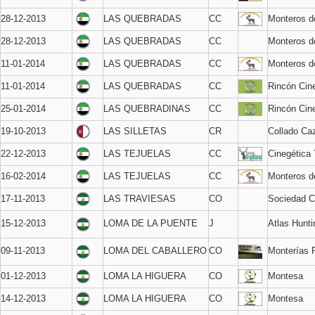
28-12-2013
LAS QUEBRADAS
CC
Monteros 
28-12-2013
LAS QUEBRADAS
CC
Monteros d
11-01-2014
LAS QUEBRADAS
CC
Monteros 
11-01-2014
LAS QUEBRADAS
CC
Rincón Cin
25-01-2014
LAS QUEBRADINAS
CC
Rincón Cin
19-10-2013
LAS SILLETAS
CR
Collado Ca
22-12-2013
LAS TEJUELAS
CC
Cinegética T
16-02-2014
LAS TEJUELAS
CC
Monteros 
17-11-2013
LAS TRAVIESAS
CO
Sociedad C
15-12-2013
LOMA DE LA PUENTE
J
Atlas Hunti
09-11-2013
LOMA DEL CABALLERO
CO
Monterías 
01-12-2013
LOMA LA HIGUERA
CO
Montesa
14-12-2013
LOMA LA HIGUERA
CO
Montesa