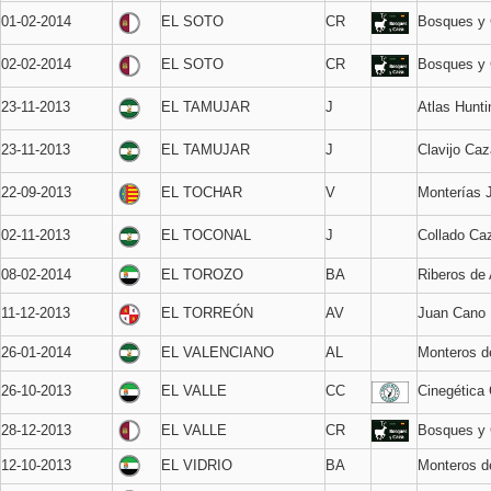
01-02-2014
EL SOTO
CR
Bosques y
02-02-2014
EL SOTO
CR
Bosques y
23-11-2013
EL TAMUJAR
J
Atlas Hunti
23-11-2013
EL TAMUJAR
J
Clavijo Caz
22-09-2013
EL TOCHAR
V
Monterías 
02-11-2013
EL TOCONAL
J
Collado Ca
08-02-2014
EL TOROZO
BA
Riberos de
11-12-2013
EL TORREÓN
AV
Juan Cano
26-01-2014
EL VALENCIANO
AL
Monteros d
26-10-2013
EL VALLE
CC
Cinegética 
28-12-2013
EL VALLE
CR
Bosques y
12-10-2013
EL VIDRIO
BA
Monteros d