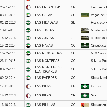
25-01-2014
LAS ENSANCHAS
CR
Hermanos 
03-11-2013
LAS GAGAS
CC
Vegas del 
01-12-2013
LAS HIDALGAS
SE
Francisco 
10-11-2013
LAS JUNTAS
J
Monterías 
15-12-2013
LAS JUNTAS
J
Monterías 
15-02-2014
LAS MAYAS
CC
Cinegética 
16-02-2014
LAS MENGACHAS
CC
M M Servic
23-11-2013
LAS MONTERAS
CO
S M La Pat
LAS MONTERAS -
08-02-2014
CO
S M La Pat
LENTISCARES
09-02-2014
LAS PAREDES
CC
Sierra Mim
17-11-2013
LAS PILAS
CR
Gescaza
15-12-2013
LAS PILAS
CR
Gescaza
13-10-2013
LAS PILILLAS
CO
Sierracaza