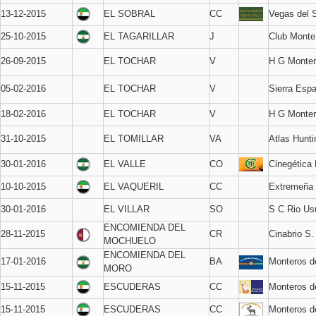
13-12-2015
EL SOBRAL
CC
Vegas del 
25-10-2015
EL TAGARILLAR
J
Club Monte
26-09-2015
EL TOCHAR
V
H G Monter
05-02-2016
EL TOCHAR
V
Sierra Esp
18-02-2016
EL TOCHAR
V
H G Monter
31-10-2015
EL TOMILLAR
VA
Atlas Hunti
30-01-2016
EL VALLE
CO
Cinegética
10-10-2015
EL VAQUERIL
CC
Extremeña 
30-01-2016
EL VILLAR
SO
S C Rio Us
ENCOMIENDA DEL
28-11-2015
CR
Cinabrio S.
MOCHUELO
ENCOMIENDA DEL
17-01-2016
BA
Monteros d
MORO
15-11-2015
ESCUDERAS
CC
Monteros d
15-11-2015
ESCUDERAS
CC
Monteros 