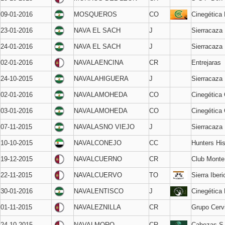
09-01-2016
MOSQUEROS
CO
Cinegética
23-01-2016
NAVA EL SACH
J
Sierracaza
24-01-2016
NAVA EL SACH
J
Sierracaza
02-01-2016
NAVALAENCINA
CR
Entrejaras
24-10-2015
NAVALAHIGUERA
J
Sierracaza
02-01-2016
NAVALAMOHEDA
CO
Cinegética
03-01-2016
NAVALAMOHEDA
CO
Cinegética
07-11-2015
NAVALASNO VIEJO
J
Sierracaza
10-10-2015
NAVALCONEJO
CC
Hunters Hi
19-12-2015
NAVALCUERNO
CR
Club Monte
22-11-2015
NAVALCUERVO
TO
Sierra Iberi
30-01-2016
NAVALENTISCO
J
Cinegética
01-11-2015
NAVALEZNILLA
CR
Grupo Cerv
24-10-2015
NAVALMORO
CR
Cabezas S