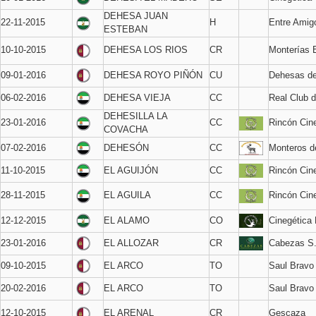
DEHESA JUAN
22-11-2015
H
Entre Amig
ESTEBAN
10-10-2015
DEHESA LOS RIOS
CR
Monterías 
09-01-2016
DEHESA ROYO PIÑÓN
CU
Dehesas de
06-02-2016
DEHESA VIEJA
CC
Real Club 
DEHESILLA LA
23-01-2016
CC
Rincón Cin
COVACHA
07-02-2016
DEHESÓN
CC
Monteros 
11-10-2015
EL AGUIJÓN
CC
Rincón Cin
28-11-2015
EL AGUILA
CC
Rincón Cin
12-12-2015
EL ALAMO
CO
Cinegética
23-01-2016
EL ALLOZAR
CR
Cabezas S
09-10-2015
EL ARCO
TO
Saul Bravo
20-02-2016
EL ARCO
TO
Saul Bravo
12-10-2015
EL ARENAL
CR
Gescaza