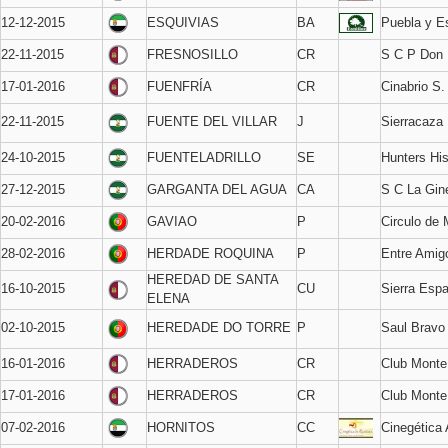
12-12-2015
ESQUIVIAS
BA
Puebla y Es
22-11-2015
FRESNOSILLO
CR
S C P Don 
17-01-2016
FUENFRÍA
CR
Cinabrio S.
22-11-2015
FUENTE DEL VILLAR
J
Sierracaza
24-10-2015
FUENTELADRILLO
SE
Hunters Hi
27-12-2015
GARGANTA DEL AGUA
CA
S C La Gin
20-02-2016
GAVIAO
P
Circulo de
28-02-2016
HERDADE ROQUINA
P
Entre Amig
HEREDAD DE SANTA
16-10-2015
CU
Sierra Esp
ELENA
02-10-2015
HEREDADE DO TORRE
P
Saul Bravo
16-01-2016
HERRADEROS
CR
Club Monte
17-01-2016
HERRADEROS
CR
Club Monte
07-02-2016
HORNITOS
CC
Cinegética 