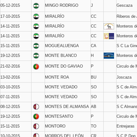
05-12-2015
MINGO RODRIGO
J
Gescaza
17-10-2015
MIRALRÍO
CC
Riberos de
14-11-2015
MIRALRÍO
CC
Monteros 
14-11-2015
MIRALRÍO
CC
Monteros d
15-11-2015
MOGUEALUENGA
CA
S C La Gin
19-12-2015
MONTE BLANCO
H
Monteros d
21-02-2016
MONTE DO GAVIAO
P
Circulo de
13-02-2016
MONTE ROA
BU
Joscaza
03-10-2015
MONTE VEDADO
SO
S C de Al
07-11-2015
MONTE VEDADO
SO
S C de Al
08-12-2015
MONTES DE ALMANSA
AB
S C Alman
19-12-2015
MONTESANTO
P
Circulo de
15-11-2015
MONTORO
TO
Entrejaras
10-10-2015
MORROS DEL LEÓN
CR
S C P Don 