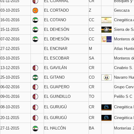
01-11-2015
EL CIJARRAL
CR
Bosques y
03-10-2015
EL CORTADO
Z
Gescaza
16-01-2016
EL COTANO
CC
Cinegética 
15-11-2015
EL DEHESÓN
CC
Sierra de 
07-02-2016
EL DEHESÓN
CC
Monteros d
27-12-2015
EL ENCINAR
M
Atlas Hunti
03-10-2015
EL ESCOBAR
SA
Monteros d
13-12-2015
EL GAVILÁN
CR
Cinabrio S.
25-10-2015
EL GITANO
CO
Navarro Hu
06-02-2016
EL GUAPERO
CR
Grupo Cerv
09-01-2016
EL GUINDILLO
TO
Pelillo S C
08-10-2015
EL GURUGÚ
CR
Cinegética
20-11-2015
EL GURUGÚ
CR
Cinegética
27-11-2015
EL HALCÓN
BA
Monterías 