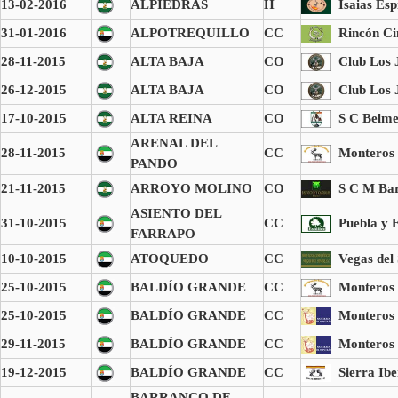
13-02-2016
ALPIEDRAS
H
Isaias Esp
31-01-2016
ALPOTREQUILLO
CC
Rincón Ci
28-11-2015
ALTA BAJA
CO
Club Los 
26-12-2015
ALTA BAJA
CO
Club Los 
17-10-2015
ALTA REINA
CO
S C Belm
ARENAL DEL
28-11-2015
CC
Monteros
PANDO
21-11-2015
ARROYO MOLINO
CO
S C M Bar
ASIENTO DEL
31-10-2015
CC
Puebla y E
FARRAPO
10-10-2015
ATOQUEDO
CC
Vegas del
25-10-2015
BALDÍO GRANDE
CC
Monteros
25-10-2015
BALDÍO GRANDE
CC
Monteros 
29-11-2015
BALDÍO GRANDE
CC
Monteros 
19-12-2015
BALDÍO GRANDE
CC
Sierra Ibe
BARRANCO DE