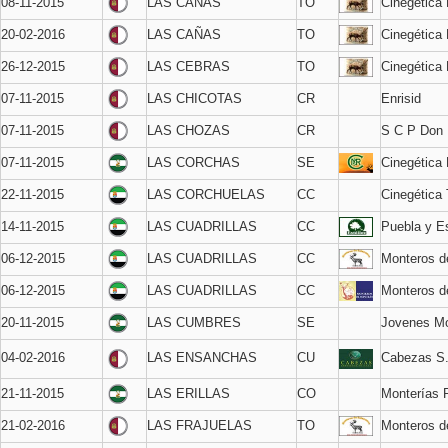
08-11-2015
LAS CAÑAS
TO
Cinegética
20-02-2016
LAS CAÑAS
TO
Cinegética
26-12-2015
LAS CEBRAS
TO
Cinegética
07-11-2015
LAS CHICOTAS
CR
Enrisid
07-11-2015
LAS CHOZAS
CR
S C P Don 
07-11-2015
LAS CORCHAS
SE
Cinegética
22-11-2015
LAS CORCHUELAS
CC
Cinegética T
14-11-2015
LAS CUADRILLAS
CC
Puebla y Es
06-12-2015
LAS CUADRILLAS
CC
Monteros 
06-12-2015
LAS CUADRILLAS
CC
Monteros d
20-11-2015
LAS CUMBRES
SE
Jovenes Mo
04-02-2016
LAS ENSANCHAS
CU
Cabezas S
21-11-2015
LAS ERILLAS
CO
Monterías 
21-02-2016
LAS FRAJUELAS
TO
Monteros 