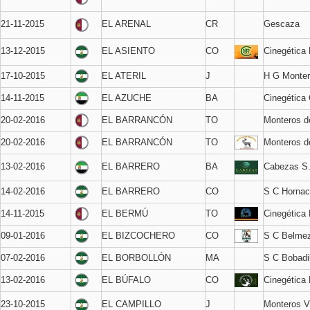
21-11-2015
EL ARENAL
CR
Gescaza
13-12-2015
EL ASIENTO
CO
Cinegética
17-10-2015
EL ATERIL
J
H G Monter
14-11-2015
EL AZUCHE
BA
Cinegética 
20-02-2016
EL BARRANCÓN
TO
Monteros d
20-02-2016
EL BARRANCÓN
TO
Monteros 
13-02-2016
EL BARRERO
BA
Cabezas S
14-02-2016
EL BARRERO
CO
S C Hornac
14-11-2015
EL BERMÚ
TO
Cinegética
09-01-2016
EL BIZCOCHERO
CO
S C Belme
07-02-2016
EL BORBOLLÓN
MA
S C Bobadil
13-02-2016
EL BÚFALO
CO
Cinegética
23-10-2015
EL CAMPILLO
J
Monteros V