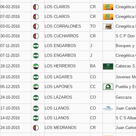
06-02-2016
LOS CLAROS
CR
Cinegética
07-02-2016
LOS CLAROS
CR
Cinegética
03-01-2016
LOS CORRALONES
TO
Cinegética
30-01-2016
LOS CUCHARROS
CR
S C P Don 
07-11-2015
LOS ENGARBOS
J
Bosques y
07-11-2015
LOS ENGARBOS
J
Cinegética
18-12-2015
LOS HERREROS
BA
Cabezas S
18-10-2015
LOS LAGARES
CO
Jovenes Mo
05-12-2015
LOS LAPONES
CC
Puebla y Es
24-10-2015
LOS LÁZAROS
CO
Gescaza
17-10-2015
LOS LLANOS
CO
Juan Candi
14-02-2016
LOS LLANOS
CO
S C S Alba
24-10-2015
LOS MEDRANOS
CR
Juan Carlos