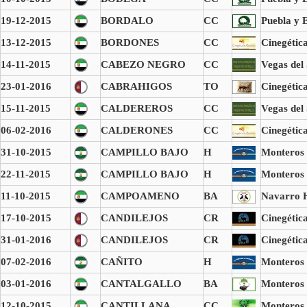
19-12-2015
BORDALO
CC
Puebla y E
13-12-2015
BORDONES
CC
Cinegétic
14-11-2015
CABEZO NEGRO
CC
Vegas del
23-01-2016
CABRAHIGOS
TO
Cinegétic
15-11-2015
CALDEREROS
CC
Vegas del
06-02-2016
CALDERONES
CC
Cinegétic
31-10-2015
CAMPILLO BAJO
H
Monteros 
22-11-2015
CAMPILLO BAJO
H
Monteros 
11-10-2015
CAMPOAMENO
BA
Navarro 
17-10-2015
CANDILEJOS
CR
Cinegétic
31-01-2016
CANDILEJOS
CR
Cinegétic
07-02-2016
CAÑITO
H
Monteros 
03-01-2016
CANTALGALLO
BA
Monteros 
12-10-2015
CANTILLANA
CC
Monteros 