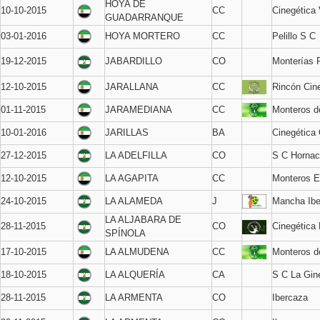
HOYA DE
10-10-2015
CC
Cinegética 
GUADARRANQUE
03-01-2016
HOYA MORTERO
CC
Pelillo S C
19-12-2015
JABARDILLO
CO
Monterías 
12-10-2015
JARALLANA
CC
Rincón Cin
01-11-2015
JARAMEDIANA
CC
Monteros de
10-01-2016
JARILLAS
BA
Cinegética 
27-12-2015
LA ADELFILLA
CO
S C Hornac
12-10-2015
LA AGAPITA
CC
Monteros E
24-10-2015
LA ALAMEDA
J
Mancha Ibe
LA ALJABARA DE
28-11-2015
CO
Cinegética
SPÍNOLA
17-10-2015
LA ALMUDENA
CC
Monteros de
18-10-2015
LA ALQUERÍA
CA
S C La Gin
28-11-2015
LA ARMENTA
CO
Ibercaza